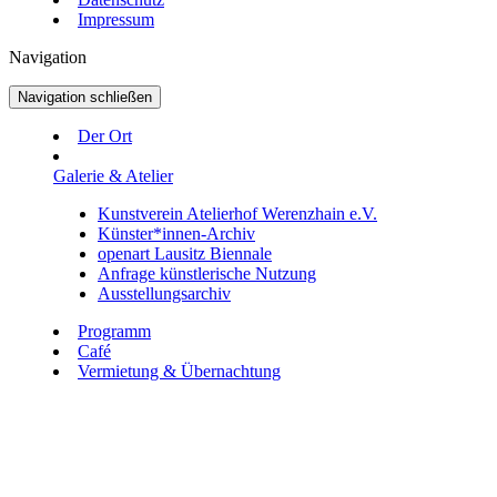
Impressum
Navigation
Navigation schließen
Der Ort
Galerie & Atelier
Kunstverein Atelierhof Werenzhain e.V.
Künster*innen-Archiv
openart Lausitz Biennale
Anfrage künstlerische Nutzung
Ausstellungsarchiv
Programm
Café
Vermietung & Übernachtung