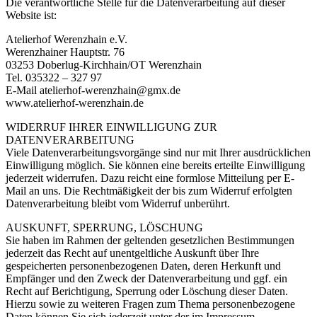
Die verantwortliche Stelle für die Datenverarbeitung auf dieser
Website ist:
Atelierhof Werenzhain e.V.
Werenzhainer Hauptstr. 76
03253 Doberlug-Kirchhain/OT Werenzhain
Tel. 035322 – 327 97
E-Mail atelierhof-werenzhain@gmx.de
www.atelierhof-werenzhain.de
WIDERRUF IHRER EINWILLIGUNG ZUR
DATENVERARBEITUNG
Viele Datenverarbeitungsvorgänge sind nur mit Ihrer ausdrücklichen
Einwilligung möglich. Sie können eine bereits erteilte Einwilligung
jederzeit widerrufen. Dazu reicht eine formlose Mitteilung per E-
Mail an uns. Die Rechtmäßigkeit der bis zum Widerruf erfolgten
Datenverarbeitung bleibt vom Widerruf unberührt.
AUSKUNFT, SPERRUNG, LÖSCHUNG
Sie haben im Rahmen der geltenden gesetzlichen Bestimmungen
jederzeit das Recht auf unentgeltliche Auskunft über Ihre
gespeicherten personenbezogenen Daten, deren Herkunft und
Empfänger und den Zweck der Datenverarbeitung und ggf. ein
Recht auf Berichtigung, Sperrung oder Löschung dieser Daten.
Hierzu sowie zu weiteren Fragen zum Thema personenbezogene
Daten können Sie sich jederzeit unter der im Impressum